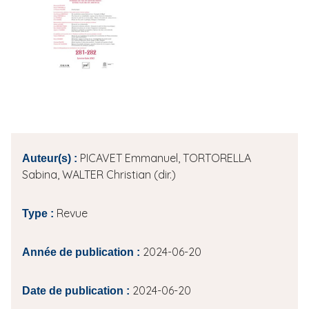
i
p
a
l
PICAVET Emmanuel, TORTORELLA
Auteur(s) :
Sabina, WALTER Christian (dir.)
Revue
Type :
2024-06-20
Année de publication :
2024-06-20
Date de publication :