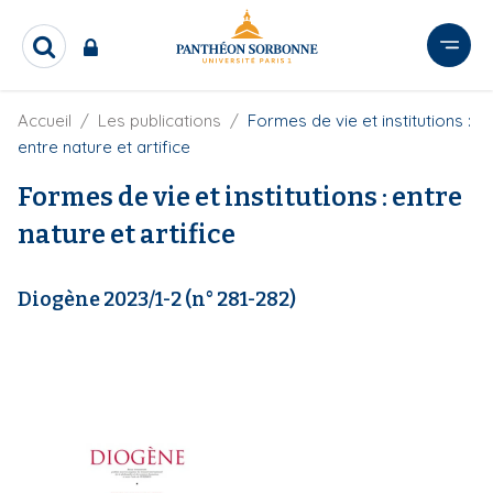
A
l
R
l
e
e
c
r
F
Accueil
Les publications
Formes de vie et institutions :
h
i
e
a
entre nature et artifice
l
r
u
d
c
Formes de vie et institutions : entre
c
'
h
o
A
nature et artifice
e
r
n
r
i
t
a
Diogène 2023/1-2 (n° 281-282)
e
n
e
n
u
p
r
i
n
c