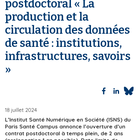
postdoctoral « La
i
e
production et la
p
a
circulation des données
l
de santé : institutions,
infrastructures, savoirs
»
18 juillet 2024
L’Institut Santé Numérique en Société (ISNS) du
Paris Santé Campus annonce l’ouverture d’un
contrat postdoctoral à temps plein, de 2 ans