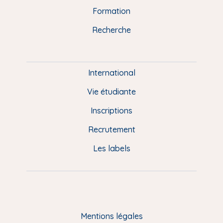
n
o
y
e
I
r
Formation
k
n
a
u
Recherche
m
P
i
e
International
d
Vie étudiante
d
Inscriptions
e
Recrutement
p
Les labels
a
g
e
F
Mentions légales