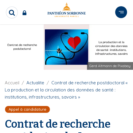
A
l
R
l
e
e
c
r
h
e
a
r
u
c
c
h
o
e
Gerd Altmann de Pixabay
n
r
t
e
F
Accueil
Actualite
Contrat de recherche postdoctoral «
i
n
La production et la circulation des données de santé :
l
u
institutions, infrastructures, savoirs »
d
p
'
Appel à candidature
r
A
r
i
Contrat de recherche
i
n
a
c
n