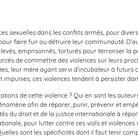
es sexuelles dans les conflits armés, pour divers
 pour faire fuir ou détruire leur communauté. D’a
nlevés, emprisonnés, torturés pour terroriser la p
t forcés de commettre des violences sur leurs proch
rcées, leur mère ayant servi d’incubateur à futu
impunies, ces violences tendent à persister dans 
ations de cette violence ? Qui en sont les auteur
mène afin de réparer, punir, prévenir et empêch
tés du droit et de la justice internationale à rép
nationale, pour lutter contre ces viols et violence
lles sont les spécificités dont il faut tenir comp