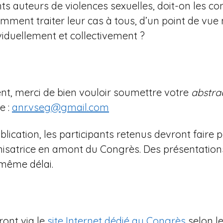
ts auteurs de violences sexuelles, doit-on les c
omment traiter leur cas à tous, d’un point de vue 
ividuellement et collectivement ?
nt, merci de bien vouloir soumettre votre
abstra
e :
anr.vseg@gmail.com
lication, les participants retenus devront faire p
anisatrice en amont du Congrès. Des présentation
même délai.
ront via le
site Internet dédié au Congrès
selon le