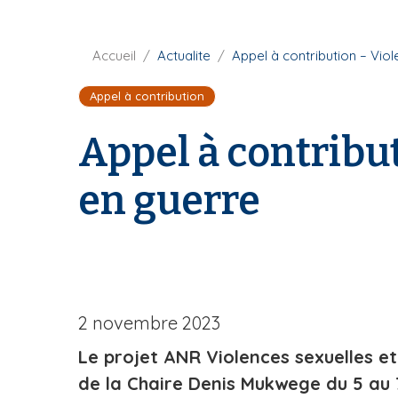
i
p
F
Accueil
Actualite
Appel à contribution – Vio
a
i
l
Appel à contribution
l
d
Appel à contribu
'
A
r
en guerre
i
a
n
e
2 novembre 2023
Le projet ANR Violences sexuelles e
de la Chaire Denis Mukwege du 5 au 7 