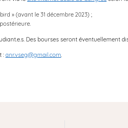
 bird » (avant le 31 décembre 2023) ;
postérieure.
étudiant.e.s. Des bourses seront éventuellement di
 :
anr.vseg@gmail.com
.