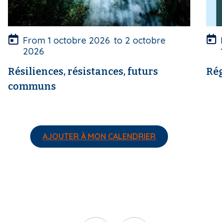
e
e
r
r
t
t
u
u
From
1 octobre 2026
to
2 octobre
r
r
2026
e
e
Résiliences, résistances, futurs
Rég
communs
AJOUTER À MON CALENDRIER