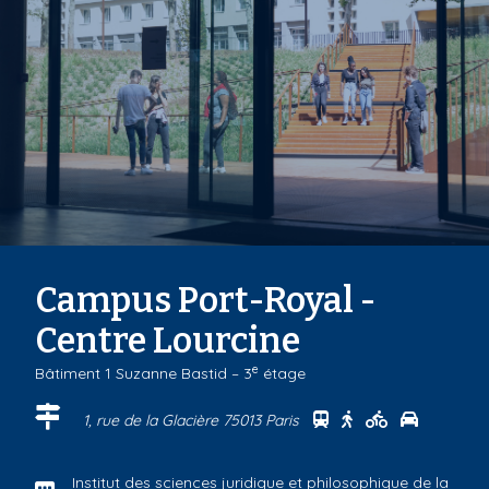
Campus Port-Royal -
Centre Lourcine
e
Bâtiment 1 Suzanne Bastid – 3
étage
Se rendre au centr
Se rendre au ce
Se rendre a
Se rendr
1, rue de la Glacière 75013 Paris
Institut des sciences juridique et philosophique de la