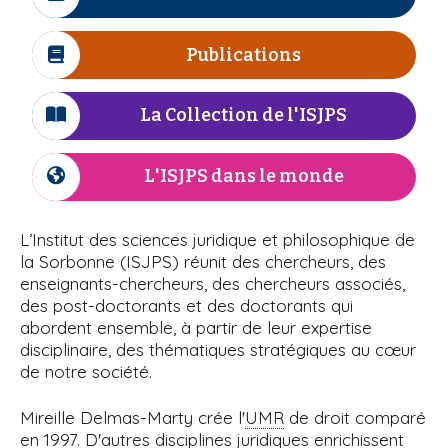
I
r
n
i
à
c
e
e
p
ô
Publications
I
l
a
n
c
l
e
'
ô
La Collection de l'ISJPS
I
n
c
I
e
ô
L'ISJPS dans le monde
I
S
n
c
e
ô
J
L’Institut des sciences juridique et philosophique de
n
la Sorbonne (ISJPS) réunit des chercheurs, des
P
e
enseignants-chercheurs, des chercheurs associés,
des post-doctorants et des doctorants qui
S
abordent ensemble, à partir de leur expertise
disciplinaire, des thématiques stratégiques au cœur
de notre société.
Mireille Delmas-Marty crée l'
UMR
de droit comparé
en 1997. D'autres disciplines juridiques enrichissent