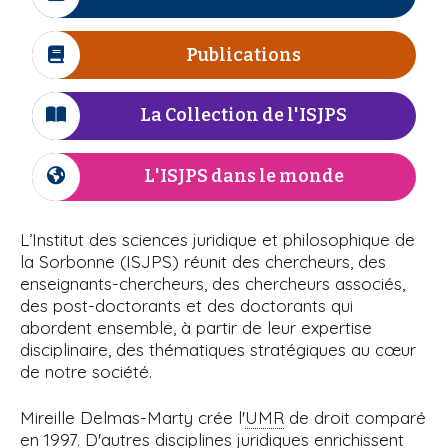
I
r
n
i
à
c
e
e
p
ô
Publications
I
l
a
n
c
l
e
'
ô
La Collection de l'ISJPS
I
n
c
I
e
ô
L'ISJPS dans le monde
I
S
n
c
e
ô
J
L’Institut des sciences juridique et philosophique de
n
la Sorbonne (ISJPS) réunit des chercheurs, des
P
e
enseignants-chercheurs, des chercheurs associés,
des post-doctorants et des doctorants qui
S
abordent ensemble, à partir de leur expertise
disciplinaire, des thématiques stratégiques au cœur
de notre société.
Mireille Delmas-Marty crée l'
UMR
de droit comparé
en 1997. D'autres disciplines juridiques enrichissent