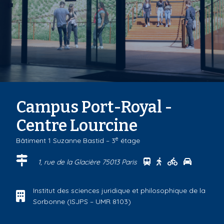
Campus Port-Royal -
Centre Lourcine
e
Bâtiment 1 Suzanne Bastid – 3
étage
Se rendre au centr
Se rendre au ce
Se rendre a
Se rendr
1, rue de la Glacière 75013 Paris
Institut des sciences juridique et philosophique de la
Sorbonne (ISJPS – UMR 8103)