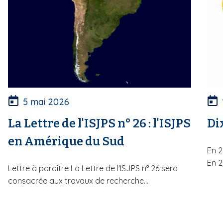
5 mai 2026
La Lettre de l'ISJPS n° 26 : l'ISJPS
Di
en Amérique du Sud
En 2
En 2
Lettre à paraître La Lettre de l'ISJPS n° 26 sera
consacrée aux travaux de recherche...