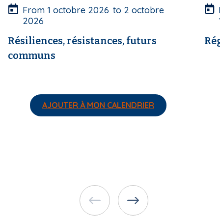
u
u
From
1 octobre 2026
to
2 octobre
r
r
2026
e
e
Résiliences, résistances, futurs
Rég
communs
AJOUTER À MON CALENDRIER