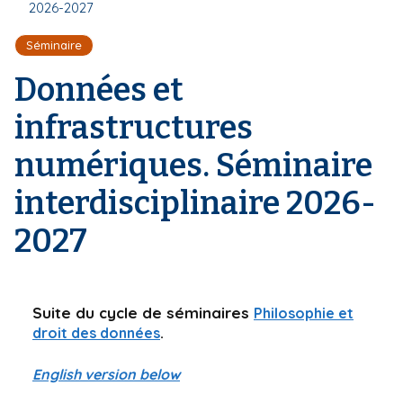
r
2026-2027
d
i
e
'
p
Séminaire
A
a
r
Données et
l
i
a
infrastructures
n
e
numériques. Séminaire
interdisciplinaire 2026-
2027
Suite du cycle de séminaires
Philosophie et
.
droit des données
English version below