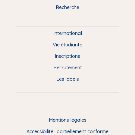
k
n
a
u
Recherche
m
P
i
e
International
d
Vie étudiante
d
Inscriptions
e
Recrutement
p
Les labels
a
g
e
F
Mentions légales
R
Accessibilité : partiellement conforme