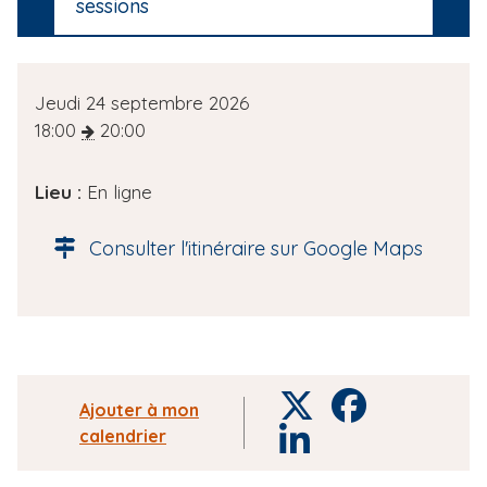
sessions
D
Jeudi 24 septembre 2026
a
18:00
20:00
t
e
Lieu :
En ligne
d
e
Consulter l'itinéraire sur Google Maps
l
'
é
v
è
n
T
F
Ajouter à mon
e
w
a
calendrier
L
m
i
c
i
e
t
e