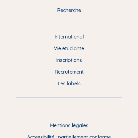
k
n
a
u
Recherche
m
P
i
e
International
d
Vie étudiante
d
Inscriptions
e
Recrutement
p
Les labels
a
g
e
F
Mentions légales
R
Accessibilité : partiellement conforme