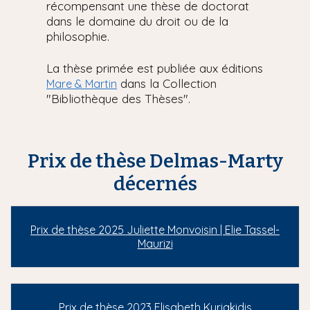
récompensant une thèse de doctorat
i
dans le domaine du droit ou de la
p
philosophie.
a
l
La thèse primée est publiée aux éditions
dans la Collection
Mare & Martin
"Bibliothèque des Thèses".
Prix de thèse Delmas-Marty
décernés
Prix de thèse 2025 Juliette Monvoisin | Elie Tassel-
Maurizi
Prix de thèse 2023 Elisabeth Kyriakidis