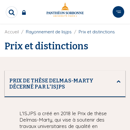
A
l
R
l
e
e
c
r
F
Accueil
Rayonnement de lisjps
Prix et distinctions
h
i
e
a
l
Prix et distinctions
r
u
d
c
c
'
h
o
A
e
r
n
r
i
t
a
e
PRIX DE THÈSE DELMAS-MARTY
n
DÉCERNÉ PAR L'ISJPS
e
n
u
p
r
L'ISJPS a créé en 2018 le Prix de thèse
i
Delmas-Marty, qui vise à soutenir des
n
travaux universitaires de qualité en
c