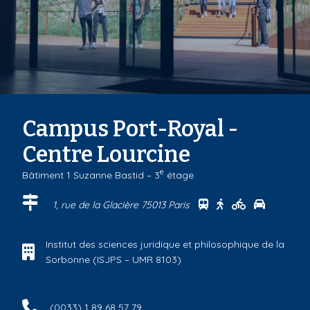
Campus Port-Royal -
Centre Lourcine
e
Bâtiment 1 Suzanne Bastid – 3
étage
Se rendre au centr
Se rendre au ce
Se rendre a
Se rendr
1, rue de la Glacière 75013 Paris
Institut des sciences juridique et philosophique de la
Sorbonne (ISJPS – UMR 8103)
(0033) 1 89 68 57 79