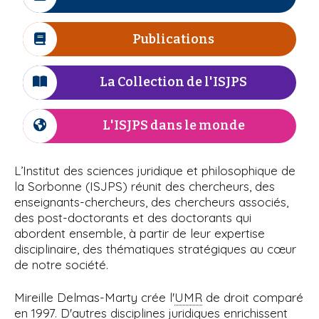
I
r
n
i
à
c
e
e
p
ô
Publications
I
l
a
n
c
l
e
'
ô
La Collection de l'ISJPS
I
n
c
I
e
ô
L'ISJPS dans le monde
I
S
n
c
e
ô
J
L’Institut des sciences juridique et philosophique de
n
la Sorbonne (ISJPS) réunit des chercheurs, des
P
e
enseignants-chercheurs, des chercheurs associés,
des post-doctorants et des doctorants qui
S
abordent ensemble, à partir de leur expertise
disciplinaire, des thématiques stratégiques au cœur
de notre société.
Mireille Delmas-Marty crée l'
UMR
de droit comparé
en 1997. D'autres disciplines juridiques enrichissent