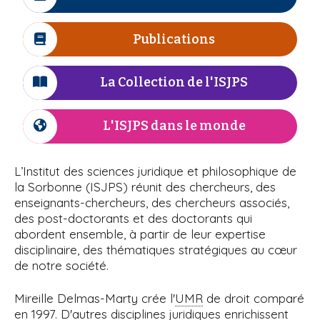
I
r
n
i
à
c
e
e
p
ô
Publications
I
l
a
n
c
l
e
'
ô
La Collection de l'ISJPS
I
n
c
I
e
ô
L'ISJPS dans le monde
I
S
n
c
e
ô
J
L’Institut des sciences juridique et philosophique de
n
la Sorbonne (ISJPS) réunit des chercheurs, des
P
e
enseignants-chercheurs, des chercheurs associés,
des post-doctorants et des doctorants qui
S
abordent ensemble, à partir de leur expertise
disciplinaire, des thématiques stratégiques au cœur
de notre société.
Mireille Delmas-Marty crée l'
UMR
de droit comparé
en 1997. D'autres disciplines juridiques enrichissent