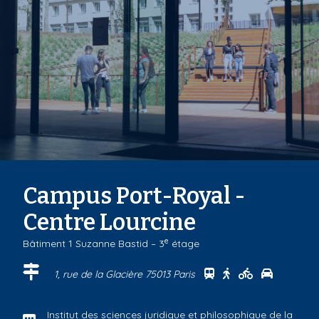
Campus Port-Royal -
Centre Lourcine
e
Bâtiment 1 Suzanne Bastid – 3
étage
Se rendre au centr
Se rendre au ce
Se rendre a
Se rendr
1, rue de la Glacière 75013 Paris
Institut des sciences juridique et philosophique de la