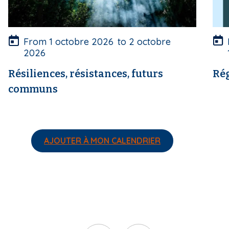
e
e
r
r
t
t
u
u
From
1 octobre 2026
to
2 octobre
r
r
2026
e
e
Résiliences, résistances, futurs
Rég
communs
AJOUTER À MON CALENDRIER