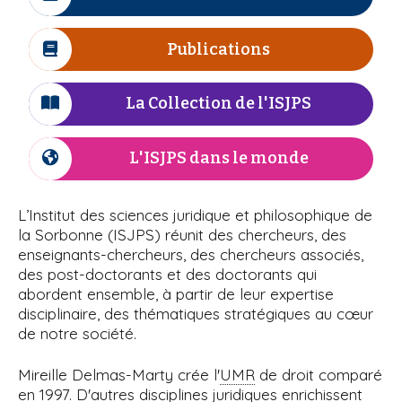
I
r
n
i
à
c
e
e
p
ô
Publications
I
l
a
n
c
l
e
'
ô
La Collection de l'ISJPS
I
n
c
I
e
ô
L'ISJPS dans le monde
I
S
n
c
e
ô
J
L’Institut des sciences juridique et philosophique de
n
la Sorbonne (ISJPS) réunit des chercheurs, des
P
e
enseignants-chercheurs, des chercheurs associés,
des post-doctorants et des doctorants qui
S
abordent ensemble, à partir de leur expertise
disciplinaire, des thématiques stratégiques au cœur
de notre société.
Mireille Delmas-Marty crée l'
UMR
de droit comparé
en 1997. D'autres disciplines juridiques enrichissent