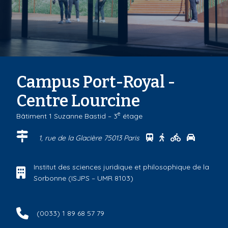
Campus Port-Royal -
Centre Lourcine
e
Bâtiment 1 Suzanne Bastid – 3
étage
Se rendre au centr
Se rendre au ce
Se rendre a
Se rendr
1, rue de la Glacière 75013 Paris
Institut des sciences juridique et philosophique de la
Sorbonne (ISJPS – UMR 8103)
(0033) 1 89 68 57 79