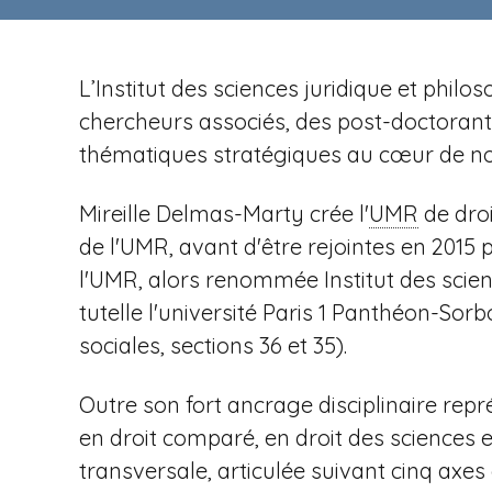
n
t
i
u
p
r
a
L’Institut des sciences juridique et phi
e
l
chercheurs associés, des post-doctorants 
v
thématiques stratégiques au cœur de not
Mireille Delmas-Marty crée l'
UMR
de droi
e
de l'UMR, avant d'être rejointes en 2015
l'UMR, alors renommée Institut des scien
tutelle l'université Paris
1 Panthéon-Sorbo
sociales, sections 36 et 35).
n
Outre son fort ancrage disciplinaire repr
en droit comparé, en droit des sciences 
transversale, articulée suivant cinq axe