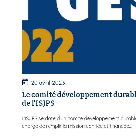
S
20 avril 2023
Le comité développement durab
de l'ISJPS
L'ISJPS se dote d’un comité développement durabl
chargé de remplir la mission confiée et financée...