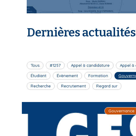
I
Dernières actualités
S
Tous
#1257
Appel à candidature
Appel à
J
Étudiant
Évènement
Formation
Gouvern
Recherche
Recrutement
Regard sur
P
Gouvernance