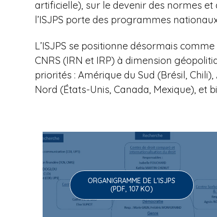
u
artificielle), sur le devenir des normes
l’ISJPS porte des programmes nationaux 
e
L’ISJPS se positionne désormais comme l
CNRS (IRN et IRP) à dimension géopoliti
priorités : Amérique du Sud (Brésil, Chi
à
Nord (États-Unis, Canada, Mexique), et b
l
ORGANIGRAMME DE L'ISJPS
'
(PDF, 107 KO)