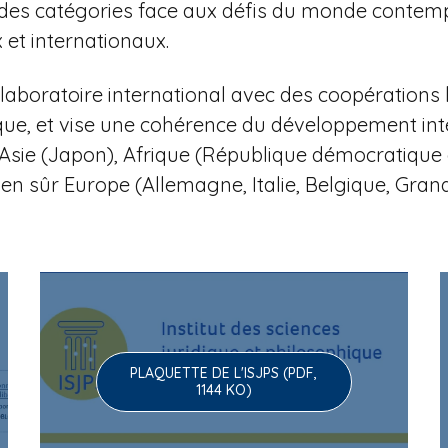
 et des catégories face aux défis du monde contem
et internationaux.
aboratoire international avec des coopérations 
que, et vise une cohérence du développement in
li), Asie (Japon), Afrique (République démocratiq
ien sûr Europe (Allemagne, Italie, Belgique, Gra
PLAQUETTE DE L'ISJPS (PDF,
1144 KO)