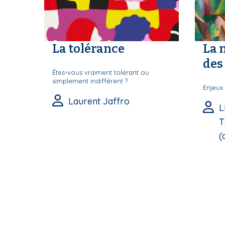
La tolérance
La 
des 
Êtes-vous vraiment tolérant ou
simplement indifférent ?
Enjeux 
Laurent Jaffro
L
T
(d