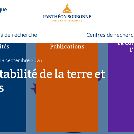
que
s de recherche
Centres de recher
La Col
ités
Publications
l
 18 septembre 2026
bilité de la terre et
s