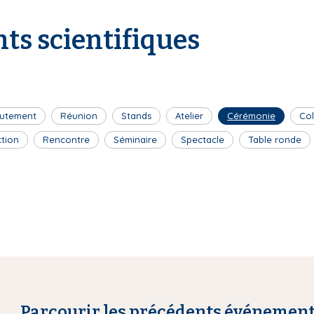
ts scientifiques
utement
Réunion
Stands
Atelier
Cérémonie
Co
ction
Rencontre
Séminaire
Spectacle
Table ronde
Parcourir les précédents événemen