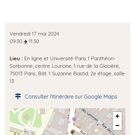
D
Vendredi 17 mai 2024
a
09:30
11:30
t
e
Lieu :
En ligne et Université Paris 1 Panthéon-
d
Sorbonne, centre Lourcine, 1 rue de la Glacière,
e
75013 Paris, Bât. 1 Suzanne Bastid, 2e étage, salle
l
13
'
é
Consulter l'itinéraire sur Google Maps
v
è
A
+
n
d
e
−
r
m
e