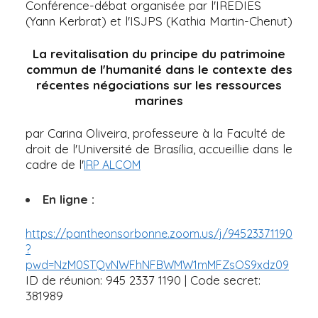
Conférence-débat organisée par l'IREDIES
(Yann Kerbrat) et l'ISJPS (Kathia Martin-Chenut)
La revitalisation du principe du patrimoine
commun de l'humanité dans le contexte des
récentes négociations sur les ressources
marines
par Carina Oliveira, professeure à la Faculté de
droit de l'Université de Brasília, accueillie dans le
cadre de l'
IRP ALCOM
En ligne :
https://pantheonsorbonne.zoom.us/j/94523371190
?
pwd=NzM0STQvNWFhNFBWMW1mMFZsOS9xdz09
ID de réunion: 945 2337 1190 | Code secret:
381989