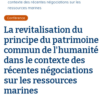
r
contexte des récentes négociations sur les
d
i
e
ressources marines
'
p
A
a
r
Conférence
l
i
La revitalisation du
a
n
e
principe du patrimoine
commun de l'humanité
dans le contexte des
récentes négociations
sur les ressources
marines