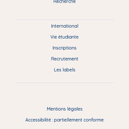
Recherche
m
P
i
e
International
d
Vie étudiante
d
Inscriptions
e
Recrutement
p
Les labels
a
g
e
F
Mentions légales
R
Accessibilité : partiellement conforme