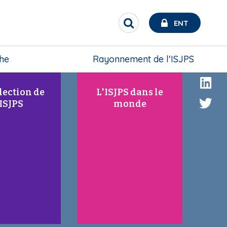
ô
ô
n
n
ENT
R
e
e
e
c
h
che
Rayonnement de l'ISJPS
e
r
c
lection de
L'ISJPS dans le
h
'ISJPS
monde
e
r