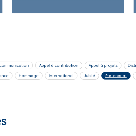
 communication
Appel à contribution
Appel à projets
Dist
ance
Hommage
International
Jubilé
Partenariat
es