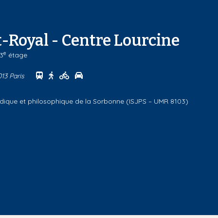
-Royal - Centre Lourcine
e
 3
étage
Se rendre au centre Campus Port-Royal - Centre
Se rendre au centre Campus Port-Royal - Cen
Se rendre au centre Campus Port-Royal -
Se rendre au centre Campus Port-Roya
013 Paris
uridique et philosophique de la Sorbonne (ISJPS – UMR 8103)