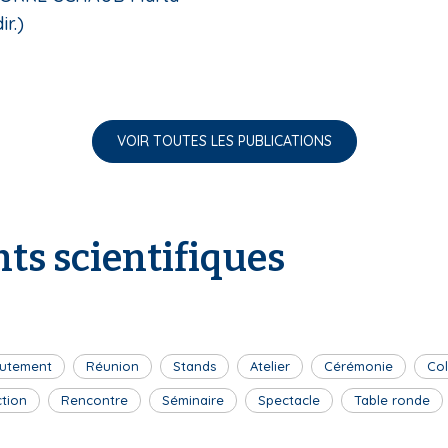
ir.)
VOIR TOUTES LES PUBLICATIONS
ts scientifiques
utement
Réunion
Stands
Atelier
Cérémonie
Co
ction
Rencontre
Séminaire
Spectacle
Table ronde