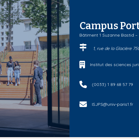
Campus Port
Bâtiment 1 Suzanne Bastid –
1, rue de la Glacière 75
Institut des sciences j
(0033) 1 89 68 57 79
ISJPS@univ-paris1.fr