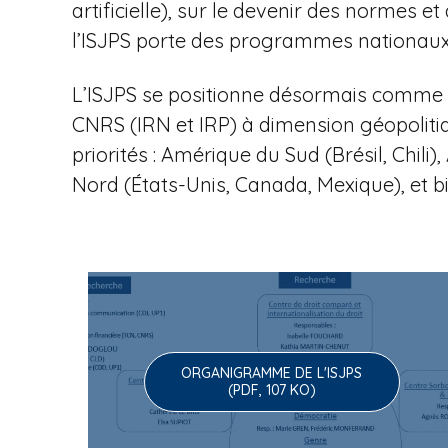
u
artificielle), sur le devenir des normes
l’ISJPS porte des programmes nationaux 
e
L’ISJPS se positionne désormais comme l
CNRS (IRN et IRP) à dimension géopoliti
priorités : Amérique du Sud (Brésil, Chi
à
Nord (États-Unis, Canada, Mexique), et b
l
ORGANIGRAMME DE L'ISJPS
'
(PDF, 107 KO)