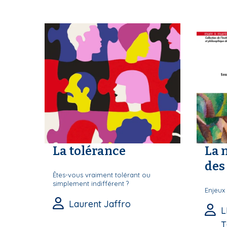
S
La tolérance
La 
des 
Êtes-vous vraiment tolérant ou
simplement indifférent ?
Enjeux 
Laurent Jaffro
L
T