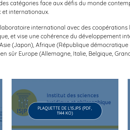
 et des catégories face aux défis du monde contem
et internationaux.
aboratoire international avec des coopérations 
que, et vise une cohérence du développement in
li), Asie (Japon), Afrique (République démocratiq
ien sûr Europe (Allemagne, Italie, Belgique, Gra
PLAQUETTE DE L'ISJPS (PDF,
1144 KO)