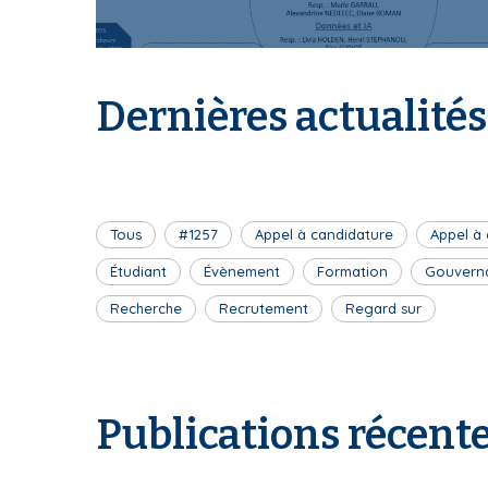
I
Dernières actualités
S
Tous
#1257
Appel à candidature
Appel à
J
Étudiant
Évènement
Formation
Gouvern
Recherche
Recrutement
Regard sur
P
Publications récent