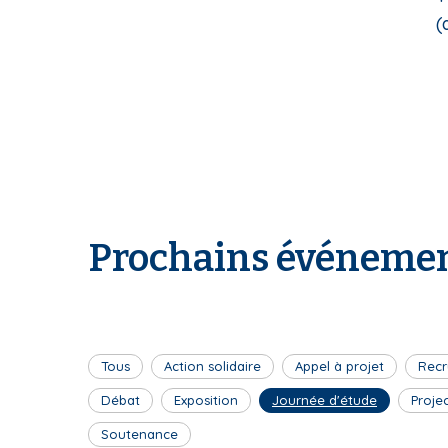
(d
Prochains événemen
Tous
Action solidaire
Appel à projet
Recr
Débat
Exposition
Journée d'étude
Proje
Soutenance