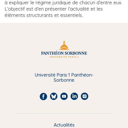
à expliquer le régime juridique de chacun d’entre eux.
L’objectif est d’en présenter l’actualité et les
éléments structurants et essentiels.
Université Paris 1 Panthéon-
Sorbonne
F
B
Y
L
I
a
l
o
i
n
c
u
u
n
s
e
e
t
k
t
Actualités
M