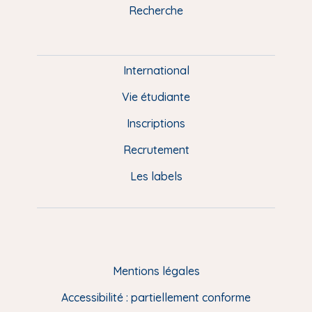
k
n
a
u
Recherche
m
P
i
e
International
d
Vie étudiante
d
Inscriptions
e
Recrutement
p
Les labels
a
g
e
F
Mentions légales
R
Accessibilité : partiellement conforme