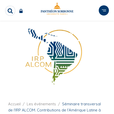
A
l
R
l
e
e
c
I
r
h
m
e
a
a
r
u
g
c
c
e
h
o
e
d
n
r
e
t
c
e
o
n
u
u
v
p
e
r
r
i
t
F
Accueil
Les événements
Séminaire transversal
n
i
u
de l’IRP ALCOM. Contributions de l’Amérique Latine à
c
l