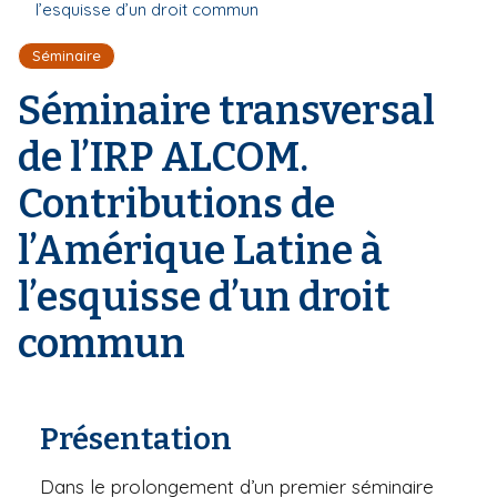
r
l’esquisse d’un droit commun
d
i
e
'
p
Séminaire
A
a
r
Séminaire transversal
l
i
a
de l’IRP ALCOM.
n
e
Contributions de
l’Amérique Latine à
l’esquisse d’un droit
commun
Présentation
Dans le prolongement d’un premier séminaire