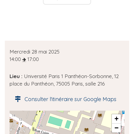
D
Mercredi 28 mai 2025
a
14:00
17:00
t
e
Lieu :
Université Paris 1 Panthéon-Sorbonne, 12
d
place du Panthéon, 75005 Paris, salle 216
e
l
Consulter l'itinéraire sur Google Maps
'
é
A
+
v
d
è
−
r
n