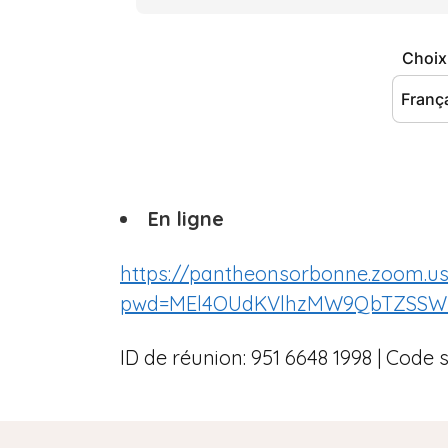
En ligne
https://pantheonsorbonne.zoom.us
pwd=MEl4OUdKVlhzMW9QbTZSSW
ID de réunion: 951 6648 1998 | Code 