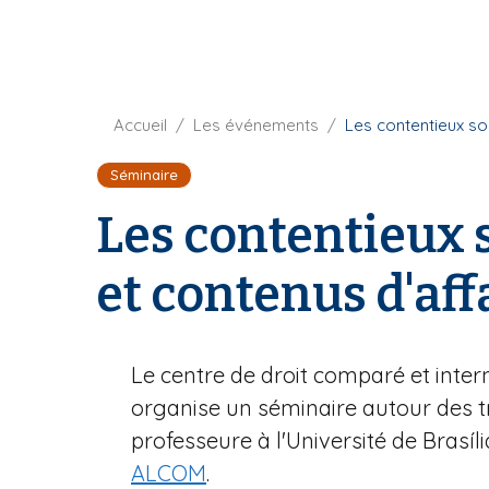
t
i
u
p
r
a
e
l
F
Accueil
Les événements
Les contentieux so
i
Séminaire
l
d
Les contentieux
'
A
et contenus d'af
r
i
a
n
Le centre de droit comparé et intern
e
organise un séminaire autour des t
professeure à l'Université de Brasília
ALCOM
.