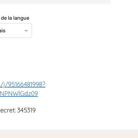
/j/95166481998?
NPNWlGdz09
secret: 345319