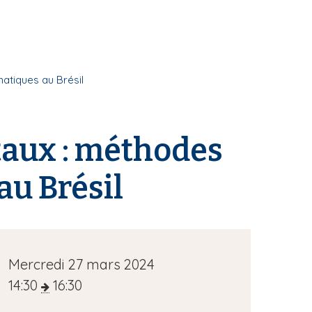
atiques au Brésil
aux : méthodes
au Brésil
D
Mercredi 27 mars 2024
a
14:30
16:30
t