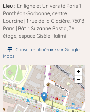
e
Lieu :
En ligne et​ Université Paris 1
d
Panthéon-Sorbonne, centre
e
Lourcine | 1 rue de la Glacière, 75013
l
Paris | Bât. 1 Suzanne Bastid, 3e
'
étage, espace Gisèle Halimi
é
Consulter l'itinéraire sur Google
v
Maps
è
n
A
+
e
d
−
m
r
e
e
s
n
s
t
e
g