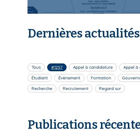
I
Dernières actualités
S
Tous
#1257
Appel à candidature
Appel à
J
Étudiant
Évènement
Formation
Gouvern
Recherche
Recrutement
Regard sur
P
Publications récent