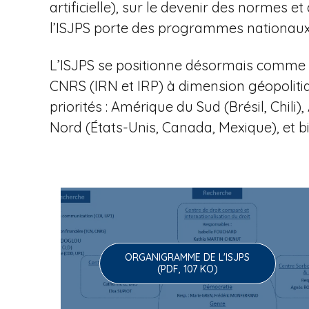
u
artificielle), sur le devenir des normes
l’ISJPS porte des programmes nationaux 
e
L’ISJPS se positionne désormais comme l
CNRS (IRN et IRP) à dimension géopoliti
priorités : Amérique du Sud (Brésil, Chi
à
Nord (États-Unis, Canada, Mexique), et b
l
ORGANIGRAMME DE L'ISJPS
'
(PDF, 107 KO)