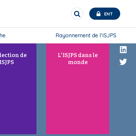
ô
ô
n
n
ENT
R
e
e
e
c
h
che
Rayonnement de l'ISJPS
e
r
c
lection de
L'ISJPS dans le
h
'ISJPS
monde
e
r