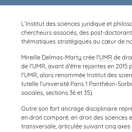
n
t
i
u
p
r
a
L’Institut des sciences juridique et phi
e
l
chercheurs associés, des post-doctorants 
v
thématiques stratégiques au cœur de not
Mireille Delmas-Marty crée l'
UMR
de droi
e
de l'UMR, avant d'être rejointes en 2015
l'UMR, alors renommée Institut des scien
tutelle l'université Paris
1 Panthéon-Sorbo
sociales, sections 36 et 35).
n
Outre son fort ancrage disciplinaire repr
en droit comparé, en droit des sciences 
transversale, articulée suivant cinq axe