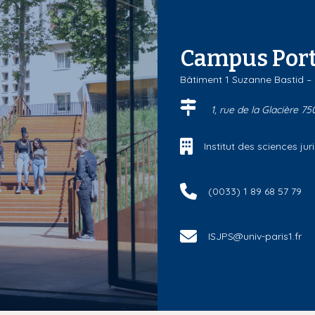
Campus Port
Bâtiment 1 Suzanne Bastid –
1, rue de la Glacière 75
Institut des sciences j
(0033) 1 89 68 57 79
ISJPS@univ-paris1.fr