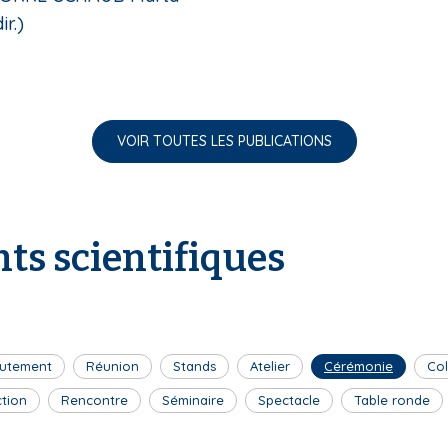
ir.)
VOIR TOUTES LES PUBLICATIONS
ts scientifiques
utement
Réunion
Stands
Atelier
Cérémonie
Co
ction
Rencontre
Séminaire
Spectacle
Table ronde