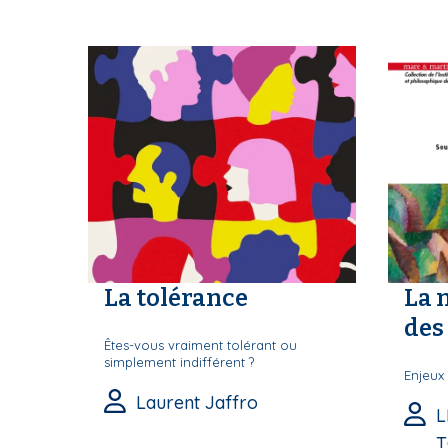
S
La tolérance
La 
des 
Êtes-vous vraiment tolérant ou
simplement indifférent ?
Enjeux 
Laurent Jaffro
L
T