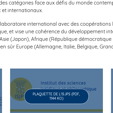
 et des catégories face aux défis du monde contem
et internationaux.
aboratoire international avec des coopérations 
que, et vise une cohérence du développement in
li), Asie (Japon), Afrique (République démocratiq
ien sûr Europe (Allemagne, Italie, Belgique, Gra
PLAQUETTE DE L'ISJPS (PDF,
1144 KO)