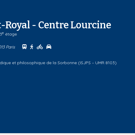
-Royal - Centre Lourcine
e
 3
étage
Se rendre au centre Campus Port-Royal - Centre
Se rendre au centre Campus Port-Royal - Cen
Se rendre au centre Campus Port-Royal -
Se rendre au centre Campus Port-Roya
013 Paris
uridique et philosophique de la Sorbonne (ISJPS – UMR 8103)