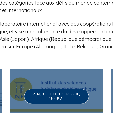
 et des catégories face aux défis du monde contem
et internationaux.
aboratoire international avec des coopérations 
que, et vise une cohérence du développement in
li), Asie (Japon), Afrique (République démocratiq
ien sûr Europe (Allemagne, Italie, Belgique, Gra
PLAQUETTE DE L'ISJPS (PDF,
1144 KO)