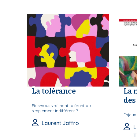
S
La tolérance
La 
des 
Êtes-vous vraiment tolérant ou
simplement indifférent ?
Enjeux 
Laurent Jaffro
L
T