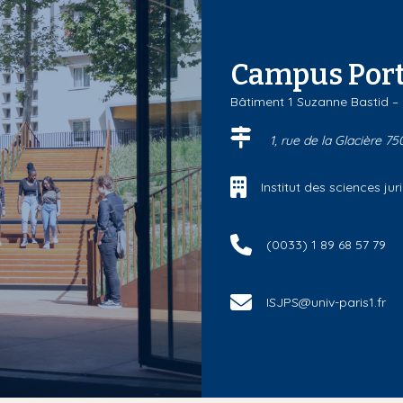
Campus Port
Bâtiment 1 Suzanne Bastid –
1, rue de la Glacière 75
Institut des sciences j
(0033) 1 89 68 57 79
ISJPS@univ-paris1.fr