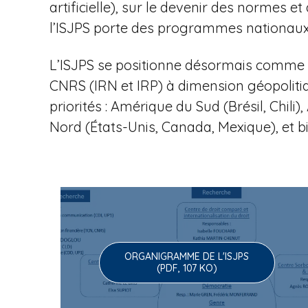
u
artificielle), sur le devenir des normes
l’ISJPS porte des programmes nationaux 
e
L’ISJPS se positionne désormais comme l
CNRS (IRN et IRP) à dimension géopoliti
priorités : Amérique du Sud (Brésil, Chi
à
Nord (États-Unis, Canada, Mexique), et b
l
ORGANIGRAMME DE L'ISJPS
'
(PDF, 107 KO)