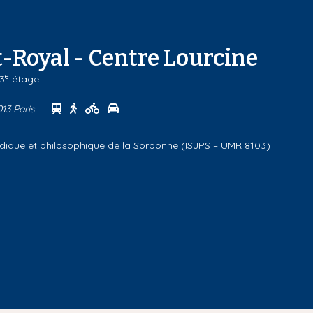
-Royal - Centre Lourcine
e
 3
étage
Se rendre au centre Campus Port-Royal - Centre
Se rendre au centre Campus Port-Royal - Cen
Se rendre au centre Campus Port-Royal -
Se rendre au centre Campus Port-Roya
013 Paris
uridique et philosophique de la Sorbonne (ISJPS – UMR 8103)