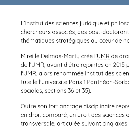
n
t
i
u
p
r
a
L’Institut des sciences juridique et phi
e
l
chercheurs associés, des post-doctorants 
v
thématiques stratégiques au cœur de not
Mireille Delmas-Marty crée l'
UMR
de droi
e
de l'UMR, avant d'être rejointes en 2015
l'UMR, alors renommée Institut des scien
tutelle l'université Paris
1 Panthéon-Sorbo
sociales, sections 36 et 35).
n
Outre son fort ancrage disciplinaire repr
en droit comparé, en droit des sciences 
transversale, articulée suivant cinq axe