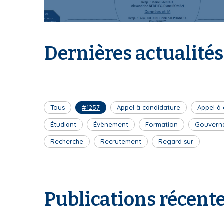
I
Dernières actualités
S
Tous
#1257
Appel à candidature
Appel à
J
Étudiant
Évènement
Formation
Gouvern
Recherche
Recrutement
Regard sur
P
Publications récent