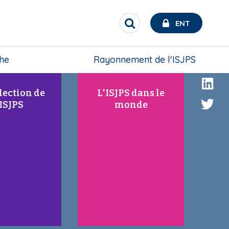
ô
ô
n
n
ENT
R
e
e
e
c
h
che
Rayonnement de l'ISJPS
e
r
c
lection de
L'ISJPS dans le
h
'ISJPS
monde
e
r