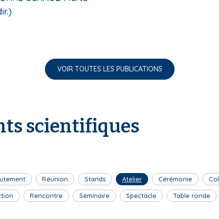
ir.)
VOIR TOUTES LES PUBLICATIONS
ts scientifiques
utement
Réunion
Stands
Atelier
Cérémonie
Co
ction
Rencontre
Séminaire
Spectacle
Table ronde