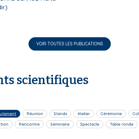
ir.)
VOIR TOUTES LES PUBLICATIONS
ts scientifiques
utement
Réunion
Stands
Atelier
Cérémonie
Co
ction
Rencontre
Séminaire
Spectacle
Table ronde