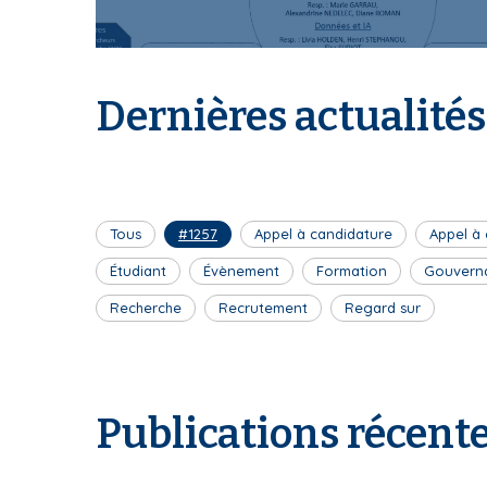
I
Dernières actualités
S
Tous
#1257
Appel à candidature
Appel à
J
Étudiant
Évènement
Formation
Gouvern
Recherche
Recrutement
Regard sur
P
Publications récent