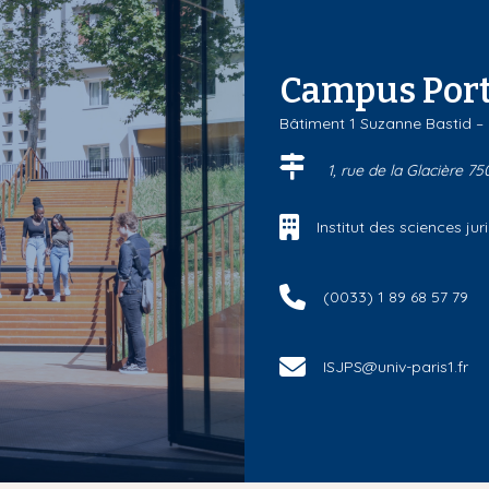
Campus Port
Bâtiment 1 Suzanne Bastid –
1, rue de la Glacière 75
Institut des sciences j
(0033) 1 89 68 57 79
ISJPS@univ-paris1.fr