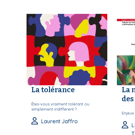
S
La tolérance
La 
des 
Êtes-vous vraiment tolérant ou
simplement indifférent ?
Enjeux 
Laurent Jaffro
L
T