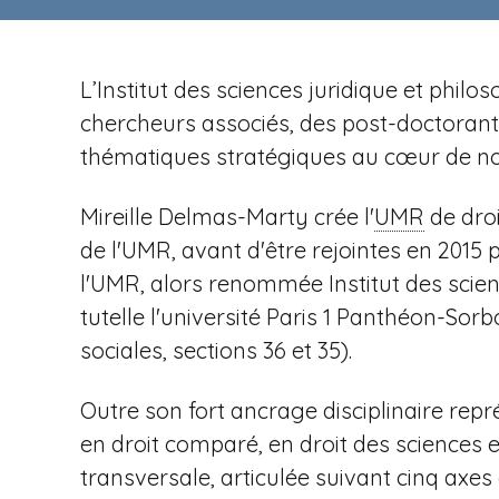
n
t
i
u
p
r
a
L’Institut des sciences juridique et phi
e
l
chercheurs associés, des post-doctorants 
v
thématiques stratégiques au cœur de not
Mireille Delmas-Marty crée l'
UMR
de droi
e
de l'UMR, avant d'être rejointes en 2015
l'UMR, alors renommée Institut des scien
tutelle l'université Paris
1 Panthéon-Sorbo
sociales, sections 36 et 35).
n
Outre son fort ancrage disciplinaire repr
en droit comparé, en droit des sciences 
transversale, articulée suivant cinq axe