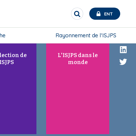
ô
ô
n
n
ENT
R
e
e
e
c
h
che
Rayonnement de l'ISJPS
e
r
c
lection de
L'ISJPS dans le
h
'ISJPS
monde
e
r