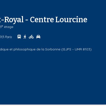
-Royal - Centre Lourcine
e
 3
étage
Se rendre au centre Campus Port-Royal - Centre
Se rendre au centre Campus Port-Royal - Cen
Se rendre au centre Campus Port-Royal -
Se rendre au centre Campus Port-Roya
013 Paris
uridique et philosophique de la Sorbonne (ISJPS – UMR 8103)