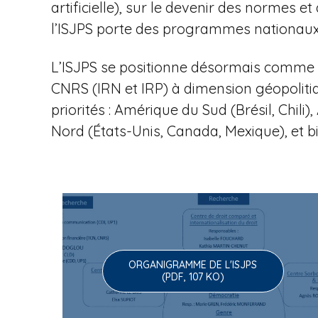
u
artificielle), sur le devenir des normes
l’ISJPS porte des programmes nationaux 
e
L’ISJPS se positionne désormais comme l
CNRS (IRN et IRP) à dimension géopoliti
priorités : Amérique du Sud (Brésil, Chi
à
Nord (États-Unis, Canada, Mexique), et b
l
ORGANIGRAMME DE L'ISJPS
'
(PDF, 107 KO)