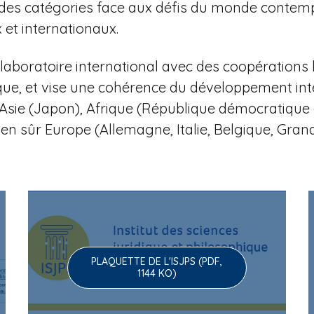
 et des catégories face aux défis du monde contem
et internationaux.
aboratoire international avec des coopérations 
que, et vise une cohérence du développement in
li), Asie (Japon), Afrique (République démocratiq
ien sûr Europe (Allemagne, Italie, Belgique, Gra
PLAQUETTE DE L'ISJPS (PDF,
1144 KO)