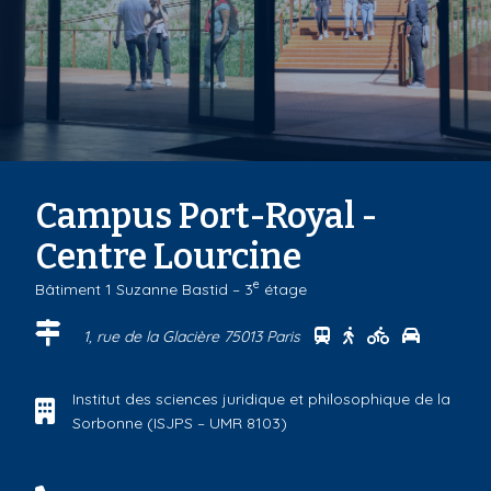
Campus Port-Royal -
Centre Lourcine
e
Bâtiment 1 Suzanne Bastid – 3
étage
Se rendre au centr
Se rendre au ce
Se rendre a
Se rendr
1, rue de la Glacière 75013 Paris
Institut des sciences juridique et philosophique de la
Sorbonne (ISJPS – UMR 8103)