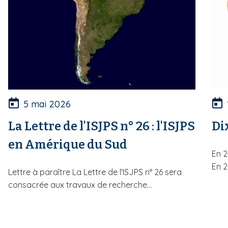
5 mai 2026
La Lettre de l'ISJPS n° 26 : l'ISJPS
Di
en Amérique du Sud
En 2
En 2
Lettre à paraître La Lettre de l'ISJPS n° 26 sera
consacrée aux travaux de recherche...