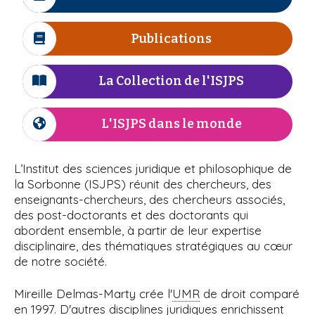
I
r
n
i
à
c
e
e
p
ô
Publications
I
l
a
n
c
l
e
'
ô
La Collection de l'ISJPS
I
n
c
I
e
ô
L'ISJPS dans le monde
I
S
n
c
e
ô
J
L’Institut des sciences juridique et philosophique de
n
la Sorbonne (ISJPS) réunit des chercheurs, des
P
e
enseignants-chercheurs, des chercheurs associés,
des post-doctorants et des doctorants qui
S
abordent ensemble, à partir de leur expertise
disciplinaire, des thématiques stratégiques au cœur
de notre société.
Mireille Delmas-Marty crée l'
UMR
de droit comparé
en 1997. D'autres disciplines juridiques enrichissent