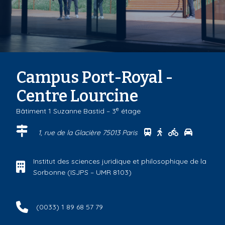
Campus Port-Royal -
Centre Lourcine
e
Bâtiment 1 Suzanne Bastid – 3
étage
Se rendre au centr
Se rendre au ce
Se rendre a
Se rendr
1, rue de la Glacière 75013 Paris
Institut des sciences juridique et philosophique de la
Sorbonne (ISJPS – UMR 8103)
(0033) 1 89 68 57 79