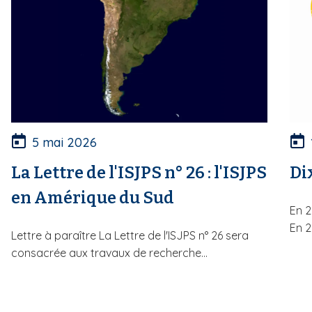
5 mai 2026
La Lettre de l'ISJPS n° 26 : l'ISJPS
Di
en Amérique du Sud
En 2
En 2
Lettre à paraître La Lettre de l'ISJPS n° 26 sera
consacrée aux travaux de recherche...