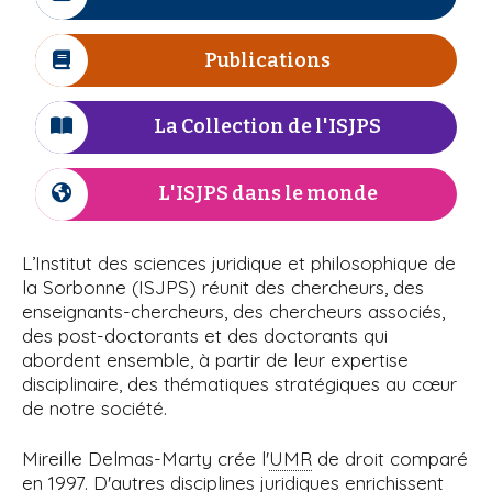
I
r
n
i
à
c
e
e
p
ô
Publications
I
l
a
n
c
l
e
'
ô
La Collection de l'ISJPS
I
n
c
I
e
ô
L'ISJPS dans le monde
I
S
n
c
e
ô
J
L’Institut des sciences juridique et philosophique de
n
la Sorbonne (ISJPS) réunit des chercheurs, des
P
e
enseignants-chercheurs, des chercheurs associés,
des post-doctorants et des doctorants qui
S
abordent ensemble, à partir de leur expertise
disciplinaire, des thématiques stratégiques au cœur
de notre société.
Mireille Delmas-Marty crée l'
UMR
de droit comparé
en 1997. D'autres disciplines juridiques enrichissent