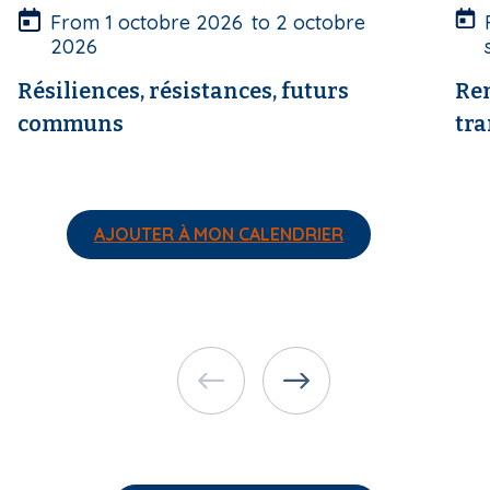
u
u
From
1 octobre 2026
to
2 octobre
r
r
2026
e
e
Résiliences, résistances, futurs
Ren
communs
tra
AJOUTER À MON CALENDRIER