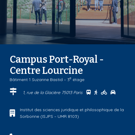
Campus Port-Royal -
Centre Lourcine
e
Bâtiment 1 Suzanne Bastid – 3
étage
Se rendre au centr
Se rendre au ce
Se rendre a
Se rendr
1, rue de la Glacière 75013 Paris
Institut des sciences juridique et philosophique de la
Sorbonne (ISJPS – UMR 8103)