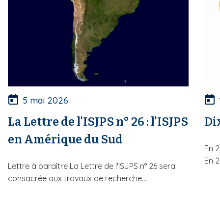
5 mai 2026
La Lettre de l'ISJPS n° 26 : l'ISJPS
Di
en Amérique du Sud
En 2
En 2
Lettre à paraître La Lettre de l'ISJPS n° 26 sera
consacrée aux travaux de recherche...