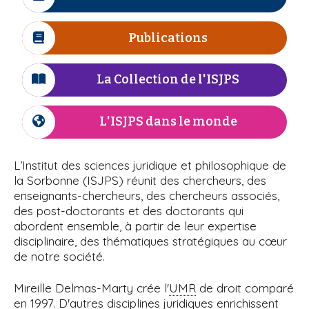
I
r
n
i
à
c
e
e
p
ô
Publications
I
l
a
n
c
l
e
'
ô
La Collection de l'ISJPS
I
n
c
I
e
ô
L'ISJPS dans le monde
I
S
n
c
e
ô
J
L’Institut des sciences juridique et philosophique de
n
la Sorbonne (ISJPS) réunit des chercheurs, des
P
e
enseignants-chercheurs, des chercheurs associés,
des post-doctorants et des doctorants qui
S
abordent ensemble, à partir de leur expertise
disciplinaire, des thématiques stratégiques au cœur
de notre société.
Mireille Delmas-Marty crée l'
UMR
de droit comparé
en 1997. D'autres disciplines juridiques enrichissent