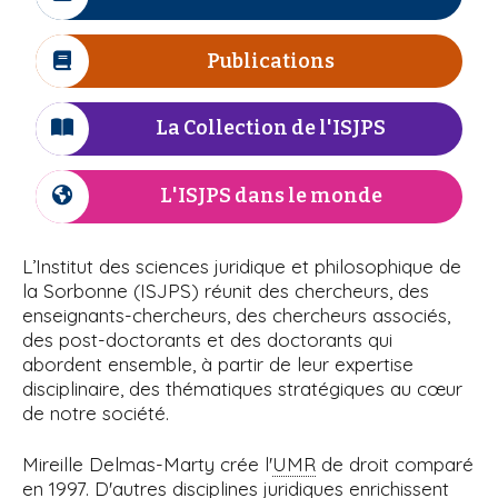
I
r
n
i
à
c
e
e
p
ô
Publications
I
l
a
n
c
l
e
'
ô
La Collection de l'ISJPS
I
n
c
I
e
ô
L'ISJPS dans le monde
I
S
n
c
e
ô
J
L’Institut des sciences juridique et philosophique de
n
la Sorbonne (ISJPS) réunit des chercheurs, des
P
e
enseignants-chercheurs, des chercheurs associés,
des post-doctorants et des doctorants qui
S
abordent ensemble, à partir de leur expertise
disciplinaire, des thématiques stratégiques au cœur
de notre société.
Mireille Delmas-Marty crée l'
UMR
de droit comparé
en 1997. D'autres disciplines juridiques enrichissent