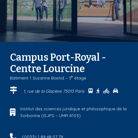
Campus Port-Royal -
Centre Lourcine
e
Bâtiment 1 Suzanne Bastid – 3
étage
Se rendre au centr
Se rendre au ce
Se rendre a
Se rendr
1, rue de la Glacière 75013 Paris
Institut des sciences juridique et philosophique de la
Sorbonne (ISJPS – UMR 8103)
(0033) 1 89 68 57 79