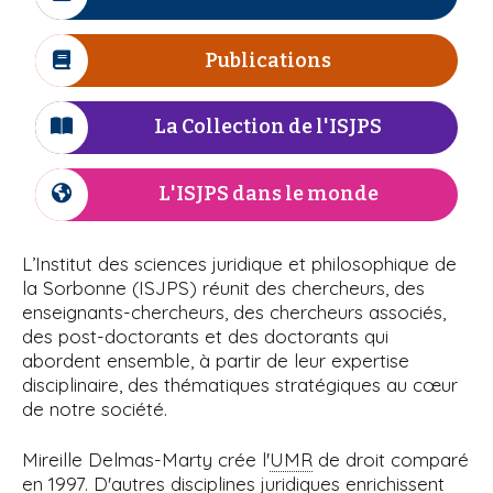
I
r
n
i
à
c
e
e
p
ô
Publications
I
l
a
n
c
l
e
'
ô
La Collection de l'ISJPS
I
n
c
I
e
ô
L'ISJPS dans le monde
I
S
n
c
e
ô
J
L’Institut des sciences juridique et philosophique de
n
la Sorbonne (ISJPS) réunit des chercheurs, des
P
e
enseignants-chercheurs, des chercheurs associés,
des post-doctorants et des doctorants qui
S
abordent ensemble, à partir de leur expertise
disciplinaire, des thématiques stratégiques au cœur
de notre société.
Mireille Delmas-Marty crée l'
UMR
de droit comparé
en 1997. D'autres disciplines juridiques enrichissent