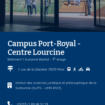
Campus Port-Royal -
Centre Lourcine
e
Bâtiment 1 Suzanne Bastid – 3
étage
Se rendre au centr
Se rendre au ce
Se rendre a
Se rendr
1, rue de la Glacière 75013 Paris
Institut des sciences juridique et philosophique de la
Sorbonne (ISJPS – UMR 8103)
(0033) 1 89 68 57 79