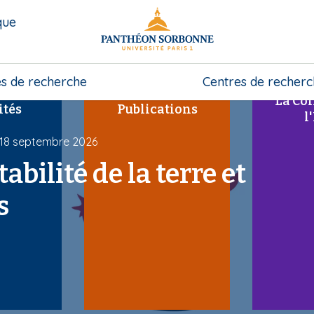
que
s de recherche
Centres de recher
La Col
ités
Publications
l
 18 septembre 2026
bilité de la terre et
s