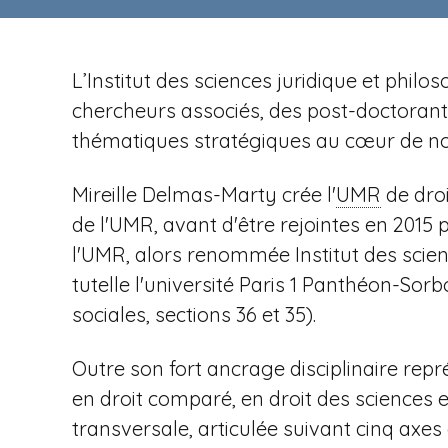
n
t
i
u
p
r
a
L’Institut des sciences juridique et phi
e
l
chercheurs associés, des post-doctorants 
v
thématiques stratégiques au cœur de not
Mireille Delmas-Marty crée l'
UMR
de droi
e
de l'UMR, avant d'être rejointes en 2015
l'UMR, alors renommée Institut des scien
tutelle l'université Paris
1 Panthéon-Sorbo
sociales, sections 36 et 35).
n
Outre son fort ancrage disciplinaire repr
en droit comparé, en droit des sciences 
transversale, articulée suivant cinq axe