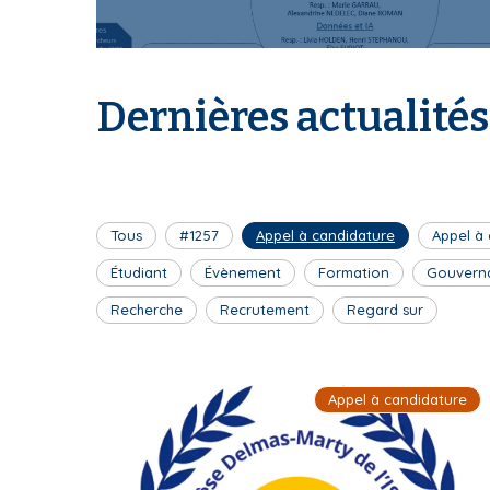
I
Dernières actualités
S
Tous
#1257
Appel à candidature
Appel à
J
Étudiant
Évènement
Formation
Gouvern
Recherche
Recrutement
Regard sur
P
Appel à candidature