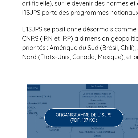
u
artificielle), sur le devenir des normes
l’ISJPS porte des programmes nationaux 
e
L’ISJPS se positionne désormais comme l
CNRS (IRN et IRP) à dimension géopoliti
priorités : Amérique du Sud (Brésil, Chi
à
Nord (États-Unis, Canada, Mexique), et b
l
ORGANIGRAMME DE L'ISJPS
'
(PDF, 107 KO)