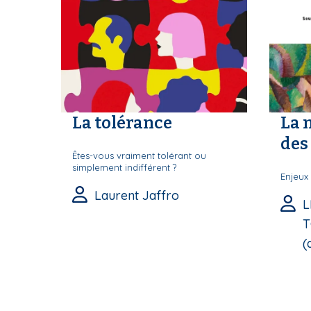
La tolérance
La 
des 
Êtes-vous vraiment tolérant ou
simplement indifférent ?
Enjeux 
Laurent Jaffro
L
T
(d