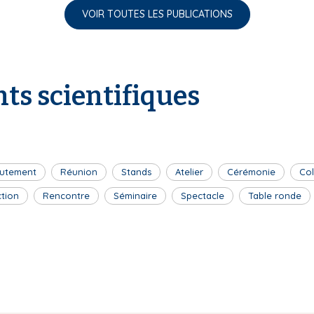
VOIR TOUTES LES PUBLICATIONS
ts scientifiques
utement
Réunion
Stands
Atelier
Cérémonie
Co
ction
Rencontre
Séminaire
Spectacle
Table ronde