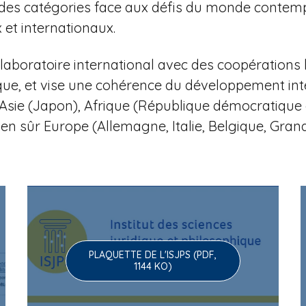
 et des catégories face aux défis du monde contem
et internationaux.
aboratoire international avec des coopérations 
que, et vise une cohérence du développement in
li), Asie (Japon), Afrique (République démocratiq
ien sûr Europe (Allemagne, Italie, Belgique, Gra
PLAQUETTE DE L'ISJPS (PDF,
1144 KO)