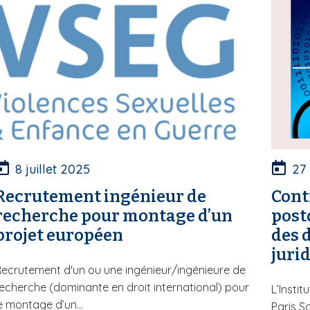
8 juillet 2025
27
Recrutement ingénieur de
Cont
recherche pour montage d’un
post
projet européen
des 
juri
ecrutement d'un ou une ingénieur/ingénieure de
echerche (dominante en droit international) pour
L’Insti
e montage d’un...
Paris S