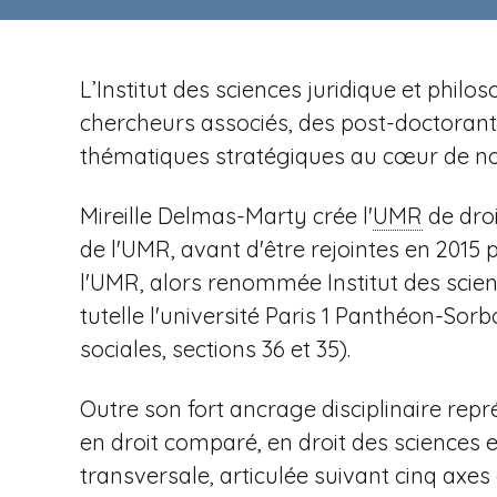
n
t
i
u
p
r
a
L’Institut des sciences juridique et phi
e
l
chercheurs associés, des post-doctorants 
v
thématiques stratégiques au cœur de not
Mireille Delmas-Marty crée l'
UMR
de droi
e
de l'UMR, avant d'être rejointes en 2015
l'UMR, alors renommée Institut des scien
tutelle l'université Paris
1 Panthéon-Sorbo
sociales, sections 36 et 35).
n
Outre son fort ancrage disciplinaire repr
en droit comparé, en droit des sciences 
transversale, articulée suivant cinq axe