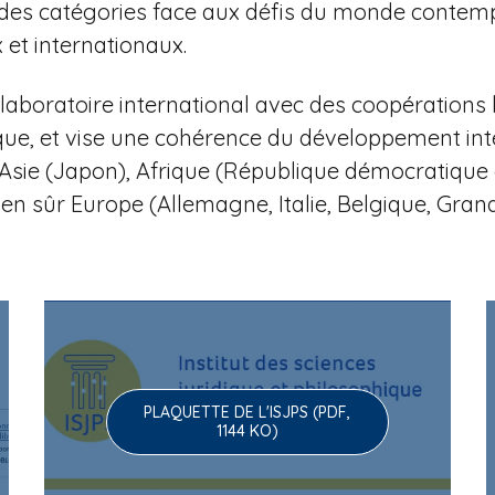
 et des catégories face aux défis du monde contem
et internationaux.
aboratoire international avec des coopérations 
que, et vise une cohérence du développement in
li), Asie (Japon), Afrique (République démocratiq
ien sûr Europe (Allemagne, Italie, Belgique, Gra
PLAQUETTE DE L'ISJPS (PDF,
1144 KO)