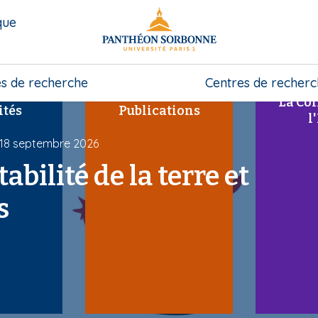
que
s de recherche
Centres de recher
La Col
ités
Publications
l
 18 septembre 2026
bilité de la terre et
s