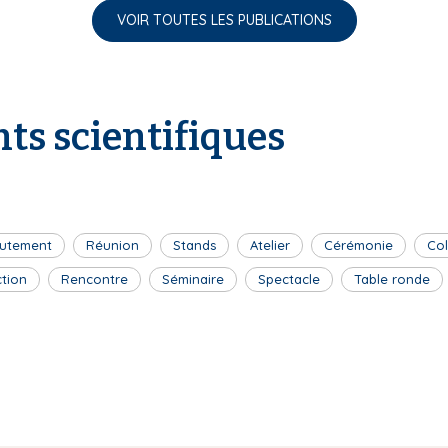
VOIR TOUTES LES PUBLICATIONS
ts scientifiques
utement
Réunion
Stands
Atelier
Cérémonie
Co
ction
Rencontre
Séminaire
Spectacle
Table ronde