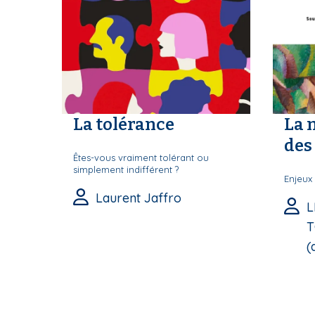
La tolérance
La 
des 
Êtes-vous vraiment tolérant ou
simplement indifférent ?
Enjeux 
Laurent Jaffro
L
T
(d