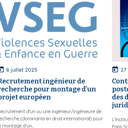
8 juillet 2025
27
Recrutement ingénieur de
Cont
recherche pour montage d’un
post
projet européen
des 
juri
ecrutement d'un ou une ingénieur/ingénieure de
echerche (dominante en droit international) pour
L’Insti
e montage d’un...
Paris S