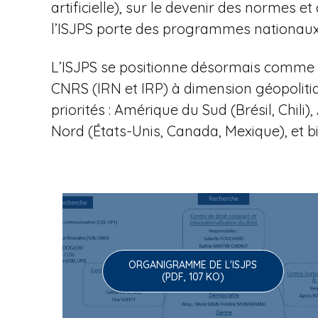
u
artificielle), sur le devenir des normes
l’ISJPS porte des programmes nationaux 
e
L’ISJPS se positionne désormais comme l
CNRS (IRN et IRP) à dimension géopoliti
priorités : Amérique du Sud (Brésil, Chi
à
Nord (États-Unis, Canada, Mexique), et b
l
ORGANIGRAMME DE L'ISJPS
'
(PDF, 107 KO)