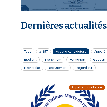
I
Dernières actualités
S
Tous
#1257
Appel à candidature
Appel à
J
Étudiant
Évènement
Formation
Gouvern
Recherche
Recrutement
Regard sur
P
Appel à candidature