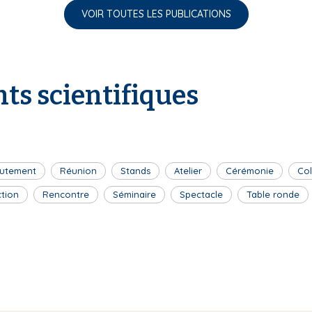
VOIR TOUTES LES PUBLICATIONS
ts scientifiques
utement
Réunion
Stands
Atelier
Cérémonie
Co
ction
Rencontre
Séminaire
Spectacle
Table ronde