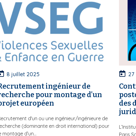
8 juillet 2025
27
Recrutement ingénieur de
Cont
recherche pour montage d’un
post
projet européen
des 
juri
ecrutement d'un ou une ingénieur/ingénieure de
echerche (dominante en droit international) pour
L’Insti
e montage d’un...
Paris S