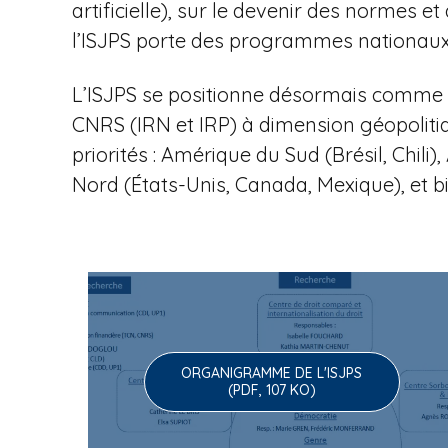
u
artificielle), sur le devenir des normes
l’ISJPS porte des programmes nationaux 
e
L’ISJPS se positionne désormais comme l
CNRS (IRN et IRP) à dimension géopoliti
priorités : Amérique du Sud (Brésil, Chi
à
Nord (États-Unis, Canada, Mexique), et b
l
ORGANIGRAMME DE L'ISJPS
'
(PDF, 107 KO)