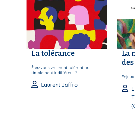
La tolérance
La 
des 
Êtes-vous vraiment tolérant ou
simplement indifférent ?
Enjeux 
Laurent Jaffro
L
T
(d