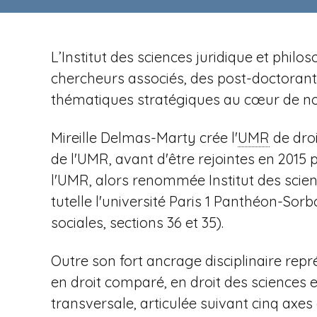
n
t
i
u
p
r
a
L’Institut des sciences juridique et phi
e
l
chercheurs associés, des post-doctorants 
v
thématiques stratégiques au cœur de not
Mireille Delmas-Marty crée l'
UMR
de droi
e
de l'UMR, avant d'être rejointes en 2015
l'UMR, alors renommée Institut des scien
tutelle l'université Paris
1 Panthéon-Sorbo
sociales, sections 36 et 35).
n
Outre son fort ancrage disciplinaire repr
en droit comparé, en droit des sciences 
transversale, articulée suivant cinq axe