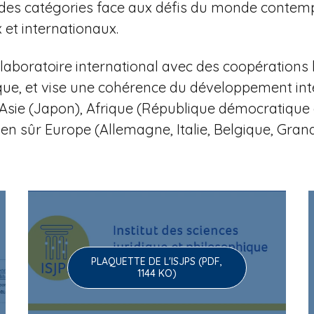
 et des catégories face aux défis du monde contem
et internationaux.
aboratoire international avec des coopérations 
que, et vise une cohérence du développement in
li), Asie (Japon), Afrique (République démocratiq
ien sûr Europe (Allemagne, Italie, Belgique, Gra
PLAQUETTE DE L'ISJPS (PDF,
1144 KO)