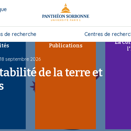
que
s de recherche
Centres de recher
La Col
ités
Publications
l
 18 septembre 2026
bilité de la terre et
s