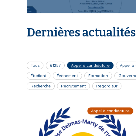
I
Dernières actualités
S
Tous
#1257
Appel à candidature
Appel à
J
Étudiant
Évènement
Formation
Gouvern
Recherche
Recrutement
Regard sur
P
Appel à candidature