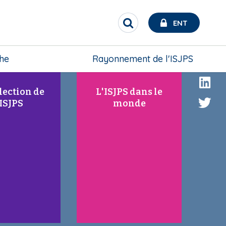
ô
ô
n
n
ENT
R
e
e
e
c
h
che
Rayonnement de l'ISJPS
e
r
c
lection de
L'ISJPS dans le
h
'ISJPS
monde
e
r