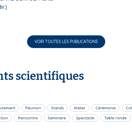
ir.)
VOIR TOUTES LES PUBLICATIONS
ts scientifiques
utement
Réunion
Stands
Atelier
Cérémonie
Co
ction
Rencontre
Séminaire
Spectacle
Table ronde