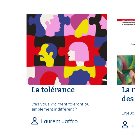
S
La tolérance
La 
des 
Êtes-vous vraiment tolérant ou
simplement indifférent ?
Enjeux 
Laurent Jaffro
L
T