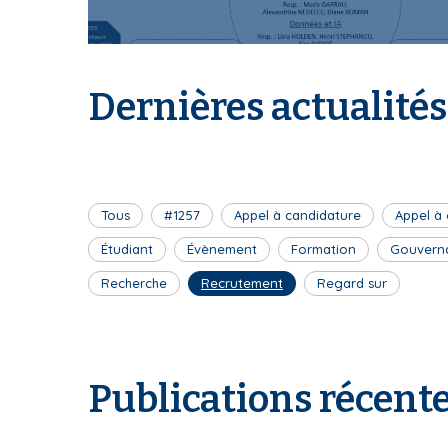
I
Dernières actualités
S
Tous
#1257
Appel à candidature
Appel à
J
Étudiant
Évènement
Formation
Gouvern
Recherche
Recrutement
Regard sur
P
Publications récent