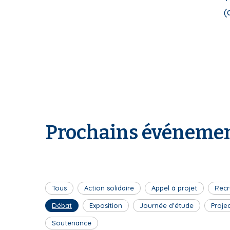
(d
Prochains événemen
Tous
Action solidaire
Appel à projet
Recr
Débat
Exposition
Journée d'étude
Proje
Soutenance