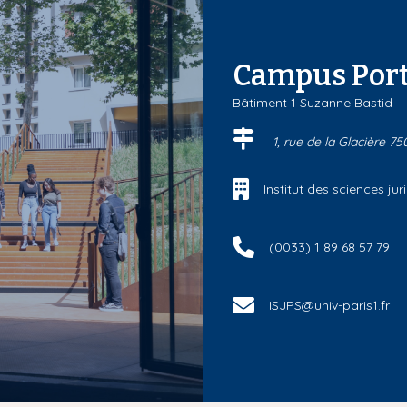
Campus Port
Bâtiment 1 Suzanne Bastid –
1, rue de la Glacière 75
Institut des sciences j
(0033) 1 89 68 57 79
ISJPS@univ-paris1.fr