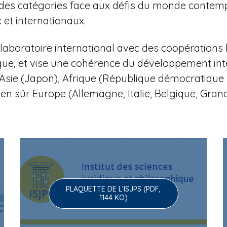
 et des catégories face aux défis du monde contem
et internationaux.
aboratoire international avec des coopérations 
que, et vise une cohérence du développement in
li), Asie (Japon), Afrique (République démocratiq
ien sûr Europe (Allemagne, Italie, Belgique, Gra
PLAQUETTE DE L'ISJPS (PDF,
1144 KO)