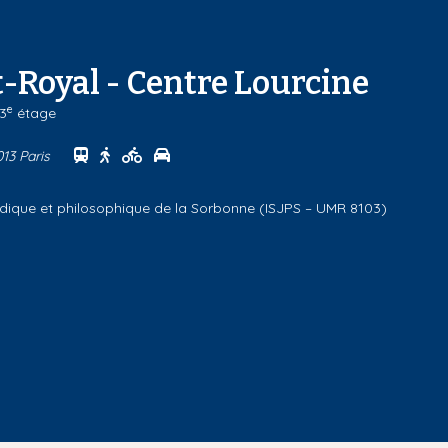
-Royal - Centre Lourcine
e
 3
étage
Se rendre au centre Campus Port-Royal - Centre
Se rendre au centre Campus Port-Royal - Cen
Se rendre au centre Campus Port-Royal -
Se rendre au centre Campus Port-Roya
013 Paris
uridique et philosophique de la Sorbonne (ISJPS – UMR 8103)