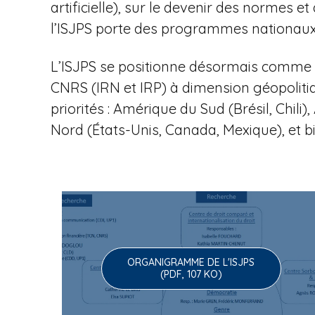
u
artificielle), sur le devenir des normes
l’ISJPS porte des programmes nationaux 
e
L’ISJPS se positionne désormais comme l
CNRS (IRN et IRP) à dimension géopoliti
priorités : Amérique du Sud (Brésil, Chi
à
Nord (États-Unis, Canada, Mexique), et b
l
ORGANIGRAMME DE L'ISJPS
'
(PDF, 107 KO)