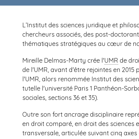
n
t
i
u
p
r
a
L’Institut des sciences juridique et phi
e
l
chercheurs associés, des post-doctorants 
v
thématiques stratégiques au cœur de not
Mireille Delmas-Marty crée l'
UMR
de droi
e
de l'UMR, avant d'être rejointes en 2015
l'UMR, alors renommée Institut des scien
tutelle l'université Paris
1 Panthéon-Sorbo
sociales, sections 36 et 35).
n
Outre son fort ancrage disciplinaire repr
en droit comparé, en droit des sciences 
transversale, articulée suivant cinq axe