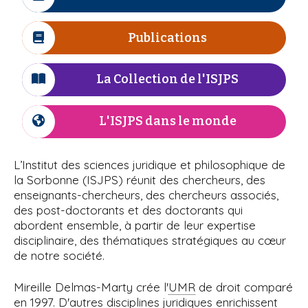
I
r
n
i
à
c
e
e
p
ô
Publications
I
l
a
n
c
l
e
'
ô
La Collection de l'ISJPS
I
n
c
I
e
ô
L'ISJPS dans le monde
I
S
n
c
e
ô
J
L’Institut des sciences juridique et philosophique de
n
la Sorbonne (ISJPS) réunit des chercheurs, des
P
e
enseignants-chercheurs, des chercheurs associés,
des post-doctorants et des doctorants qui
S
abordent ensemble, à partir de leur expertise
disciplinaire, des thématiques stratégiques au cœur
de notre société.
Mireille Delmas-Marty crée l'
UMR
de droit comparé
en 1997. D'autres disciplines juridiques enrichissent