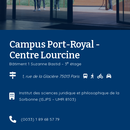
Campus Port-Royal -
Centre Lourcine
e
Bâtiment 1 Suzanne Bastid – 3
étage
Se rendre au centr
Se rendre au ce
Se rendre a
Se rendr
1, rue de la Glacière 75013 Paris
Institut des sciences juridique et philosophique de la
Sorbonne (ISJPS – UMR 8103)
(0033) 1 89 68 57 79